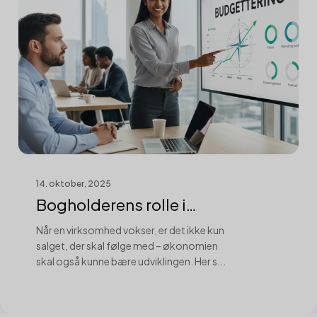
14. oktober, 2025
Bogholderens rolle i
virksomhedens væks...
Når en virksomhed vokser, er det ikke kun
salget, der skal følge med – økonomien
skal også kunne bære udviklingen. Her s...