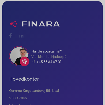
Har du spørgsmål?
Vi er klar til at hjælpe på
tlf.
+45 53 84 87 01
Hovedkontor
Gammel Køge Landevej 55, 1. sal
2500 Valby