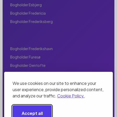
Bogholder Esbjerg
Bogholder Fredericia
Bogholder Frederiksberg
Bogholder Frederikshavn
Bogholder Furesø
Bogholder Gentofte
Bogholder Gladsaxe
Bogholder Glostrup
We use cookies on our site to enhance your
user experience, provide personalized content,
Bogholder Greve
and analyze our traffic.
Cookie Policy.
Bogholder Helsingør
Bogholder Herlev
Accept all
Bogholder Herning