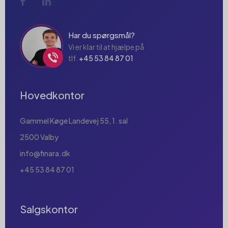
Har du spørgsmål?
Vi er klar til at hjælpe på
tlf.
+45 53 84 87 01
Hovedkontor
Gammel Køge Landevej 55, 1. sal
2500 Valby
info@finara.dk
+45 53 84 87 01
Salgskontor