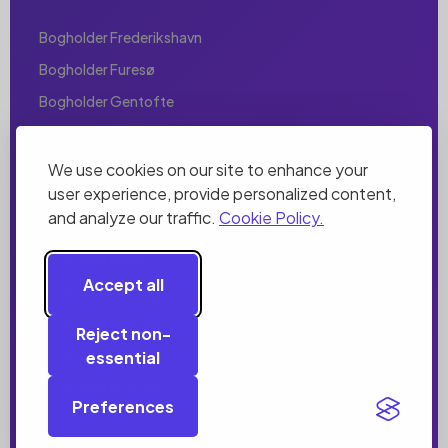
Bogholder Frederikshavn
Bogholder Furesø
Bogholder Gentofte
Bogholder Gladsaxe
Bogholder Glostrup
We use cookies on our site to enhance your
user experience, provide personalized content,
Bogholder Greve
and analyze our traffic.
Cookie Policy.
Bogholder Helsingør
Bogholder Herlev
Accept all
Bogholder Herning
Bogholder Hillerød
Reject non-
essential
Bogholder Hjørring
Bogholder Holbæk
Preferences