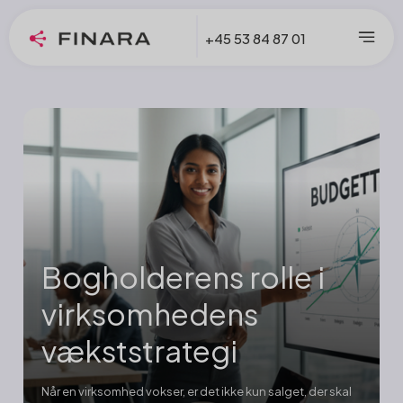
+45 53 84 87 01
Bogholderens rolle i
virksomhedens
vækststrategi
Når en virksomhed vokser, er det ikke kun salget, der skal